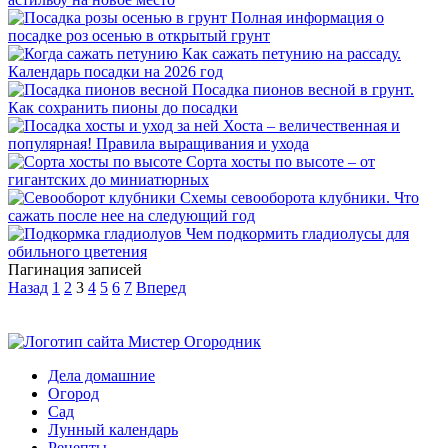
Полная информация о
посадке роз осенью в открытый грунт
Как сажать петунию на рассаду.
Календарь посадки на 2026 год
Посадка пионов весной в грунт.
Как сохранить пионы до посадки
Хоста – величественная и
популярная! Правила выращивания и ухода
Сорта хосты по высоте – от
гигантских до миниатюрных
Схемы севооборота клубники. Что
сажать после нее на следующий год
Чем подкормить гладиолусы для
обильного цветения
Пагинация записей
Назад
1
2
3
4
5
6
7
Вперед
Дела домашние
Огород
Сад
Лунный календарь
Рецепты