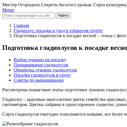
Мистер Огородник
Секреты богатого урожая. Сорта культурны
Меню
Найти
Главная
Гладиолус: посадка и уход в открытом грунте
Подготовка гладиолусов к посадке весной – этапы с фото
Подготовка гладиолусов к посадке весно
Выбор луковиц на посадку
Проращивание гладиолусов
Обработка луковиц гладиолусов
Посадка гладиолусов в грунт
Советы по выращиванию
Рассмотрены пошаговые этапы подготовки луковиц гладиолусов 
Гладиолус – красивые многолетние цветы семейства ирисовых.
сантиметров. Цветки собраны в одностороннее соцветие, длино
Сорта гладиолусов ежегодно пополняются новыми, все более 