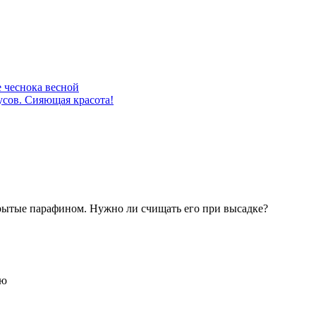
 чеснока весной
усов. Сияющая красота!
рытые парафином. Нужно ли счищать его при высадке?
ию