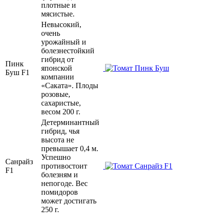
плотные и
мясистые.
Невысокий,
очень
урожайный и
болезнестойкий
гибрид от
Пинк
японской
Буш F1
компании
«Саката». Плоды
розовые,
сахаристые,
весом 200 г.
Детерминантный
гибрид, чья
высота не
превышает 0,4 м.
Успешно
Санрайз
противостоит
F1
болезням и
непогоде. Вес
помидоров
может достигать
250 г.