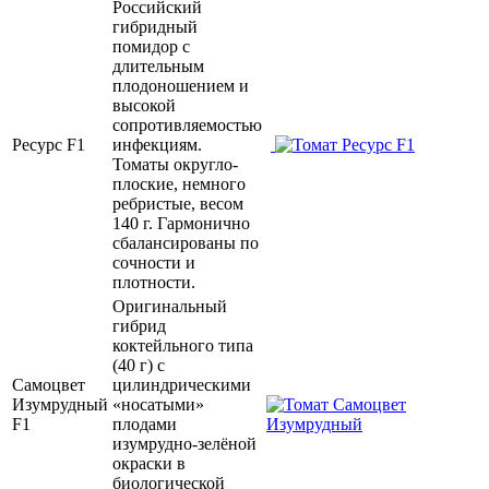
Российский
гибридный
помидор с
длительным
плодоношением и
высокой
сопротивляемостью
Ресурс F1
инфекциям.
Томаты округло-
плоские, немного
ребристые, весом
140 г. Гармонично
сбалансированы по
сочности и
плотности.
Оригинальный
гибрид
коктейльного типа
(40 г) с
Самоцвет
цилиндрическими
Изумрудный
«носатыми»
F1
плодами
изумрудно-зелёной
окраски в
биологической