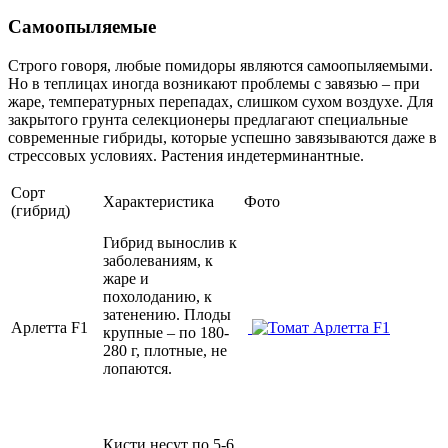
Самоопыляемые
Строго говоря, любые помидоры являются самоопыляемыми.
Но в теплицах иногда возникают проблемы с завязью – при
жаре, температурных перепадах, слишком сухом воздухе. Для
закрытого грунта селекционеры предлагают специальные
современные гибриды, которые успешно завязываются даже в
стрессовых условиях. Растения индетерминантные.
Сорт
Характеристика
Фото
(гибрид)
Гибрид вынослив к
заболеваниям, к
жаре и
похолоданию, к
затенению. Плоды
Арлетта F1
крупные – по 180-
280 г, плотные, не
лопаются.
Кисти несут по 5-6