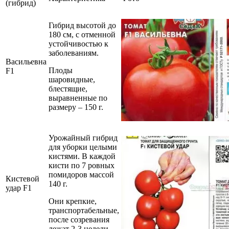
(гибрид)
Гибрид высотой до
180 см, с отменной
устойчивостью к
заболеваниям.
Васильевна
Плоды
F1
шаровидные,
блестящие,
выравненные по
размеру – 150 г.
Урожайный гибрид
для уборки целыми
кистями. В каждой
кисти по 7 ровных
помидоров массой
Кистевой
140 г.
удар F1
Они крепкие,
транспортабельные,
после созревания
лежат 2-3 недели.