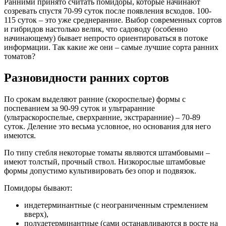
Ранними принято считать помидоры, которые начинают
созревать спустя 70-99 суток после появления всходов. 100-
115 суток – это уже среднеранние. Выбор современных сортов
и гибридов настолько велик, что садоводу (особенно
начинающему) бывает непросто ориентироваться в потоке
информации. Так какие же они – самые лучшие сорта ранних
томатов?
Разновидности ранних сортов
По срокам выделяют ранние (скороспелые) формы с
поспеванием за 90-99 суток и ультраранние
(ультраскороспелые, сверхранние, экстраранние) – 70-89
суток. Деление это весьма условное, но основания для него
имеются.
По типу стебля некоторые томаты являются штамбовыми –
имеют толстый, прочный ствол. Низкорослые штамбовые
формы допустимо культивировать без опор и подвязок.
Помидоры бывают:
индетерминантные (с неограниченным стремлением
вверх),
полудетерминантные (сами останавливаются в росте на