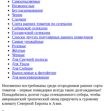
Самоопыляемые
Низкорослые
Без пасынкования
Черри
Сладкие
Сорта ранних томатов по селекции
Сибирской селекции
Голландской селекции
Списки других популярных ранних помидоров
Самые урожайные
Розовые
Жёлтые
Чёрные
Для Средней полосы
Для Урала
Для Сибири
Выносливые к фитофторе
Для консервирования
Неизменно востребованы среди огородников ранние сорта
томатов – первые помидорки всегда такие долгожданные!
Понадобились долгие годы селекционного отбора, чтобы
американский тропический овощ приручить к суровому
климату Северной Европы и Азии.