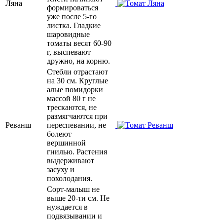
Ляна
формироваться
уже после 5-го
листка. Гладкие
шаровидные
томаты весят 60-90
г, выспевают
дружно, на корню.
Стебли отрастают
на 30 см. Круглые
алые помидорки
массой 80 г не
трескаются, не
размягчаются при
Реванш
переспевании, не
болеют
вершинной
гнилью. Растения
выдерживают
засуху и
похолодания.
Сорт-малыш не
выше 20-ти см. Не
нуждается в
подвязывании и