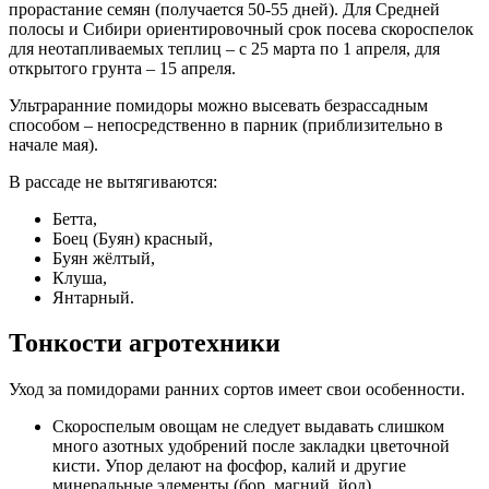
прорастание семян (получается 50-55 дней). Для Средней
полосы и Сибири ориентировочный срок посева скороспелок
для неотапливаемых теплиц – с 25 марта по 1 апреля, для
открытого грунта – 15 апреля.
Ультраранние помидоры можно высевать безрассадным
способом – непосредственно в парник (приблизительно в
начале мая).
В рассаде не вытягиваются:
Бетта,
Боец (Буян) красный,
Буян жёлтый,
Клуша,
Янтарный.
Тонкости агротехники
Уход за помидорами ранних сортов имеет свои особенности.
Скороспелым овощам не следует выдавать слишком
много азотных удобрений после закладки цветочной
кисти. Упор делают на фосфор, калий и другие
минеральные элементы (бор, магний, йод).