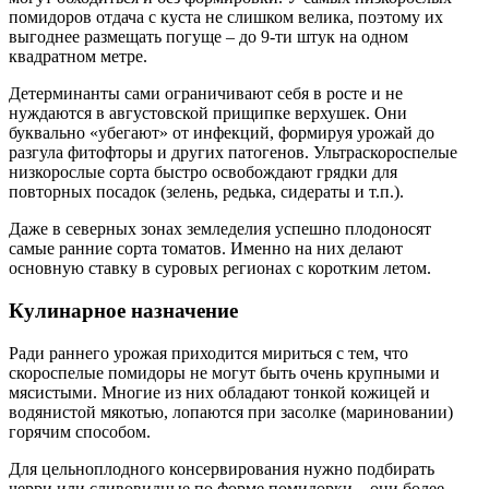
помидоров отдача с куста не слишком велика, поэтому их
выгоднее размещать погуще – до 9-ти штук на одном
квадратном метре.
Детерминанты сами ограничивают себя в росте и не
нуждаются в августовской прищипке верхушек. Они
буквально «убегают» от инфекций, формируя урожай до
разгула фитофторы и других патогенов. Ультраскороспелые
низкорослые сорта быстро освобождают грядки для
повторных посадок (зелень, редька, сидераты и т.п.).
Даже в северных зонах земледелия успешно плодоносят
самые ранние сорта томатов. Именно на них делают
основную ставку в суровых регионах с коротким летом.
Кулинарное назначение
Ради раннего урожая приходится мириться с тем, что
скороспелые помидоры не могут быть очень крупными и
мясистыми. Многие из них обладают тонкой кожицей и
водянистой мякотью, лопаются при засолке (мариновании)
горячим способом.
Для цельноплодного консервирования нужно подбирать
черри или сливовидные по форме помидорки – они более