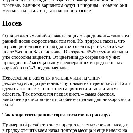
плотные. Удачным вариантом будут и гибриды – обычно они
жестковаты в салатах, зато хороши в засоле.
Посев
Одна из частых ошибок начинающих огородников – слишком
ранний посев скороспелых томатов. Их природа такова, что
первая цветочная кисть выдвигается очень рано, часто уже
после 5-го или 6-го листочка. В возрасте 45-50 суток малыши
уже способны зацвести. От цветения до созревания у них
проходит не 2 месяца (как у среднеранних и среднеспелых
сортов), а на 2-3 недели меньше.
Пересаживать растения в теплицу или на улицу
рекомендуется до цветения, с бутонами на первой кисти. Если
сделать это позже, то от стресса цветочки и завязи могут
облететь. Так потеряется первая кисть – самая быстрая,
наиболее крупноплодная и особенно ценная для низкорослого
куста.
Так когда сеять ранние сорта томатов на рассаду?
Примерный расчёт таков: от предполагаемых сроков высадки
в грядку отсчитываем назад полтора месяца и ещё неделю на