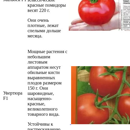
красные помидоры
весят 220 г.
Они очень
плотные, лежат
спелыми дольше
месяца.
Мощные растения с
небольшим
листовым
аппаратом несут
обильные кисти
выравненных
плодов размером
150 г. Они
Увертюра
шаровидные,
F1
насыщенно-
красные,
великолепного
товарного вида.
Устойчивы к
растрескиванию,