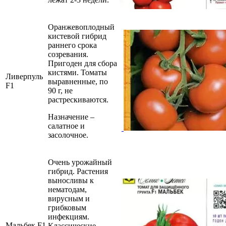
Оранжевоплодный
кистевой гибрид
раннего срока
созревания.
Пригоден для сбора
кистями. Томаты
Ливерпуль
выравненные, по
F1
90 г, не
растрескиваются.
Назначение –
салатное и
засолочное.
Очень урожайный
гибрид. Растения
выносливы к
нематодам,
вирусным и
грибковым
инфекциям.
Мальбек F1
Классические